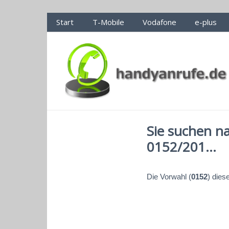
Handyanrufe.de Nummerncheck
Start
T-Mobile
Vodafone
e-plus
Sie suchen n
0152/201...
Die Vorwahl (
0152
) dies