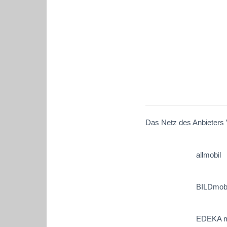
Das Netz des Anbieters 
allmobil
BILDmobi
EDEKA m