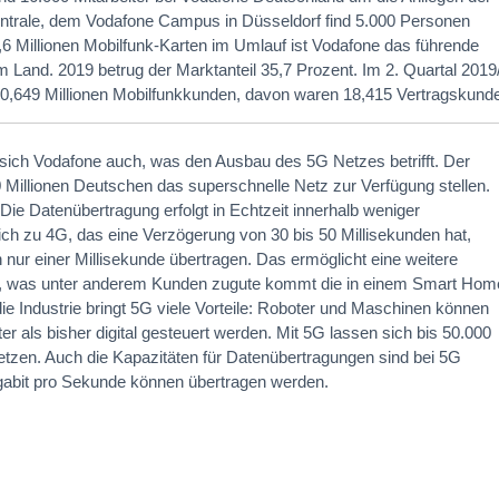
Zentrale, dem Vodafone Campus in Düsseldorf find 5.000 Personen
,6 Millionen Mobilfunk-Karten im Umlauf ist Vodafone das führende
 Land. 2019 betrug der Marktanteil 35,7 Prozent. Im 2. Quartal 2019
0,649 Millionen Mobilfunkkunden, davon waren 18,415 Vertragskund
t sich Vodafone auch, was den Ausbau des 5G Netzes betrifft. Der
20 Millionen Deutschen das superschnelle Netz zur Verfügung stellen.
: Die Datenübertragung erfolgt in Echtzeit innerhalb weniger
ich zu 4G, das eine Verzögerung von 30 bis 50 Millisekunden hat,
nur einer Millisekunde übertragen. Das ermöglicht eine weitere
, was unter anderem Kunden zugute kommt die in einem Smart Hom
e Industrie bringt 5G viele Vorteile: Roboter und Maschinen können
er als bisher digital gesteuert werden. Mit 5G lassen sich bis 50.000
etzen. Auch die Kapazitäten für Datenübertragungen sind bei 5G
igabit pro Sekunde können übertragen werden.