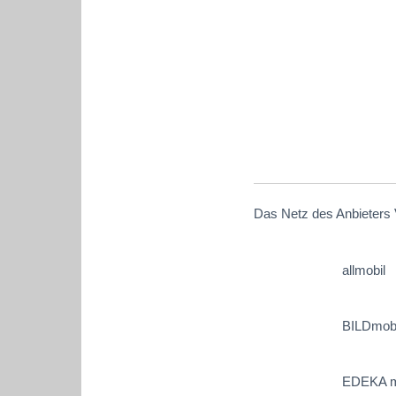
Das Netz des Anbieters 
allmobil
BILDmobi
EDEKA m