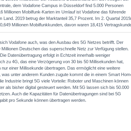
Zentrale, dem Vodafone Campus in Düsseldorf find 5.000 Personen
,6 Millionen Mobilfunk-Karten im Umlauf ist Vodafone das führende
 Land. 2019 betrug der Marktanteil 35,7 Prozent. Im 2. Quartal 2019
0,649 Millionen Mobilfunkkunden, davon waren 18,415 Vertragskund
t sich Vodafone auch, was den Ausbau des 5G Netzes betrifft. Der
20 Millionen Deutschen das superschnelle Netz zur Verfügung stellen.
: Die Datenübertragung erfolgt in Echtzeit innerhalb weniger
ich zu 4G, das eine Verzögerung von 30 bis 50 Millisekunden hat,
nur einer Millisekunde übertragen. Das ermöglicht eine weitere
, was unter anderem Kunden zugute kommt die in einem Smart Hom
e Industrie bringt 5G viele Vorteile: Roboter und Maschinen können
er als bisher digital gesteuert werden. Mit 5G lassen sich bis 50.000
etzen. Auch die Kapazitäten für Datenübertragungen sind bei 5G
igabit pro Sekunde können übertragen werden.