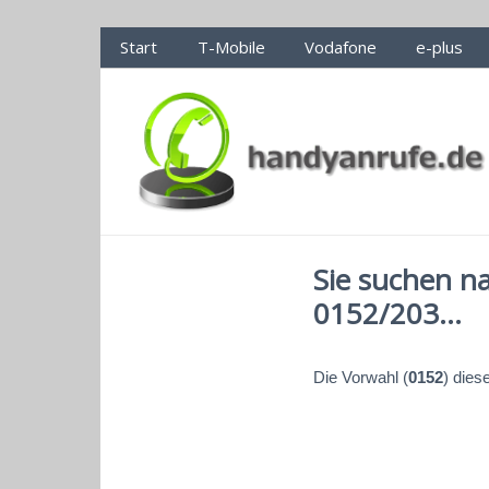
Handyanrufe.de Nummerncheck
Start
T-Mobile
Vodafone
e-plus
Sie suchen n
0152/203...
Die Vorwahl (
0152
) dies