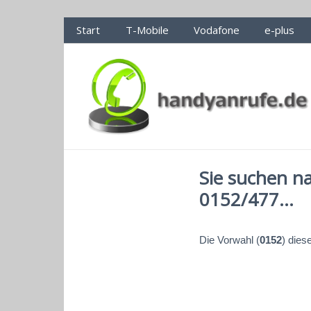
Handyanrufe.de Nummerncheck
Start
T-Mobile
Vodafone
e-plus
Sie suchen n
0152/477...
Die Vorwahl (
0152
) dies