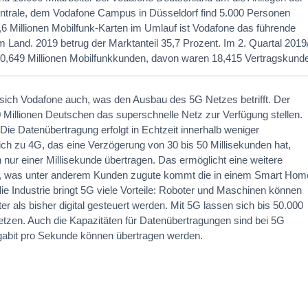
Zentrale, dem Vodafone Campus in Düsseldorf find 5.000 Personen
,6 Millionen Mobilfunk-Karten im Umlauf ist Vodafone das führende
 Land. 2019 betrug der Marktanteil 35,7 Prozent. Im 2. Quartal 2019
0,649 Millionen Mobilfunkkunden, davon waren 18,415 Vertragskund
t sich Vodafone auch, was den Ausbau des 5G Netzes betrifft. Der
20 Millionen Deutschen das superschnelle Netz zur Verfügung stellen.
: Die Datenübertragung erfolgt in Echtzeit innerhalb weniger
ich zu 4G, das eine Verzögerung von 30 bis 50 Millisekunden hat,
nur einer Millisekunde übertragen. Das ermöglicht eine weitere
, was unter anderem Kunden zugute kommt die in einem Smart Hom
e Industrie bringt 5G viele Vorteile: Roboter und Maschinen können
er als bisher digital gesteuert werden. Mit 5G lassen sich bis 50.000
etzen. Auch die Kapazitäten für Datenübertragungen sind bei 5G
igabit pro Sekunde können übertragen werden.