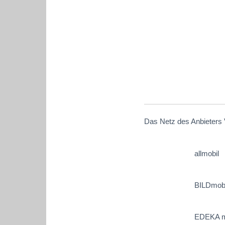
Das Netz des Anbieters 
allmobil
BILDmobi
EDEKA m