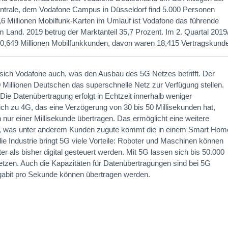
Zentrale, dem Vodafone Campus in Düsseldorf find 5.000 Personen
,6 Millionen Mobilfunk-Karten im Umlauf ist Vodafone das führende
 Land. 2019 betrug der Marktanteil 35,7 Prozent. Im 2. Quartal 2019
0,649 Millionen Mobilfunkkunden, davon waren 18,415 Vertragskund
t sich Vodafone auch, was den Ausbau des 5G Netzes betrifft. Der
20 Millionen Deutschen das superschnelle Netz zur Verfügung stellen.
: Die Datenübertragung erfolgt in Echtzeit innerhalb weniger
ich zu 4G, das eine Verzögerung von 30 bis 50 Millisekunden hat,
nur einer Millisekunde übertragen. Das ermöglicht eine weitere
, was unter anderem Kunden zugute kommt die in einem Smart Hom
e Industrie bringt 5G viele Vorteile: Roboter und Maschinen können
er als bisher digital gesteuert werden. Mit 5G lassen sich bis 50.000
etzen. Auch die Kapazitäten für Datenübertragungen sind bei 5G
igabit pro Sekunde können übertragen werden.