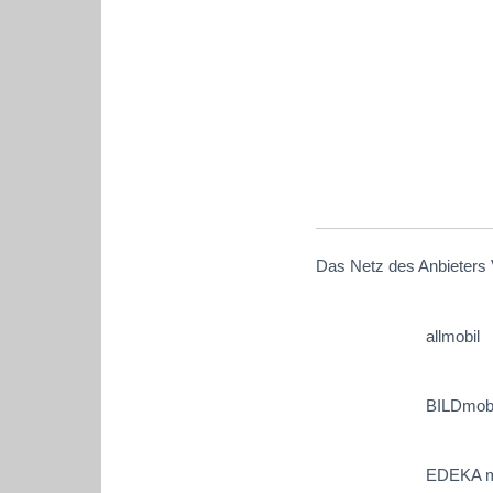
Das Netz des Anbieters 
allmobil
BILDmobi
EDEKA m