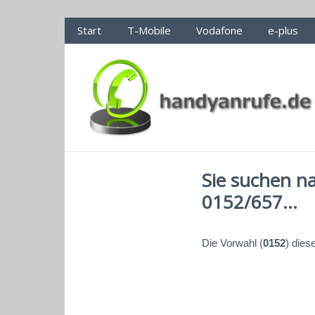
Handyanrufe.de Nummerncheck
Start
T-Mobile
Vodafone
e-plus
Sie suchen n
0152/657...
Die Vorwahl (
0152
) dies