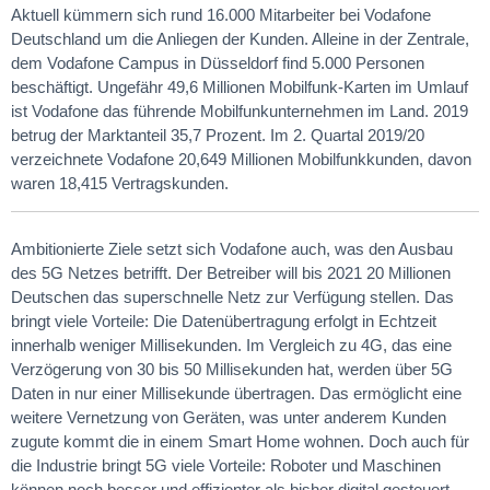
Aktuell kümmern sich rund 16.000 Mitarbeiter bei Vodafone
Deutschland um die Anliegen der Kunden. Alleine in der Zentrale,
dem Vodafone Campus in Düsseldorf find 5.000 Personen
beschäftigt. Ungefähr 49,6 Millionen Mobilfunk-Karten im Umlauf
ist Vodafone das führende Mobilfunkunternehmen im Land. 2019
betrug der Marktanteil 35,7 Prozent. Im 2. Quartal 2019/20
verzeichnete Vodafone 20,649 Millionen Mobilfunkkunden, davon
waren 18,415 Vertragskunden.
Ambitionierte Ziele setzt sich Vodafone auch, was den Ausbau
des 5G Netzes betrifft. Der Betreiber will bis 2021 20 Millionen
Deutschen das superschnelle Netz zur Verfügung stellen. Das
bringt viele Vorteile: Die Datenübertragung erfolgt in Echtzeit
innerhalb weniger Millisekunden. Im Vergleich zu 4G, das eine
Verzögerung von 30 bis 50 Millisekunden hat, werden über 5G
Daten in nur einer Millisekunde übertragen. Das ermöglicht eine
weitere Vernetzung von Geräten, was unter anderem Kunden
zugute kommt die in einem Smart Home wohnen. Doch auch für
die Industrie bringt 5G viele Vorteile: Roboter und Maschinen
können noch besser und effizienter als bisher digital gesteuert