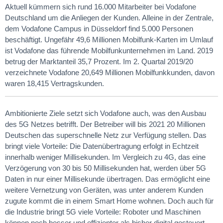
Aktuell kümmern sich rund 16.000 Mitarbeiter bei Vodafone
Deutschland um die Anliegen der Kunden. Alleine in der Zentrale,
dem Vodafone Campus in Düsseldorf find 5.000 Personen
beschäftigt. Ungefähr 49,6 Millionen Mobilfunk-Karten im Umlauf
ist Vodafone das führende Mobilfunkunternehmen im Land. 2019
betrug der Marktanteil 35,7 Prozent. Im 2. Quartal 2019/20
verzeichnete Vodafone 20,649 Millionen Mobilfunkkunden, davon
waren 18,415 Vertragskunden.
Ambitionierte Ziele setzt sich Vodafone auch, was den Ausbau
des 5G Netzes betrifft. Der Betreiber will bis 2021 20 Millionen
Deutschen das superschnelle Netz zur Verfügung stellen. Das
bringt viele Vorteile: Die Datenübertragung erfolgt in Echtzeit
innerhalb weniger Millisekunden. Im Vergleich zu 4G, das eine
Verzögerung von 30 bis 50 Millisekunden hat, werden über 5G
Daten in nur einer Millisekunde übertragen. Das ermöglicht eine
weitere Vernetzung von Geräten, was unter anderem Kunden
zugute kommt die in einem Smart Home wohnen. Doch auch für
die Industrie bringt 5G viele Vorteile: Roboter und Maschinen
können noch besser und effizienter als bisher digital gesteuert