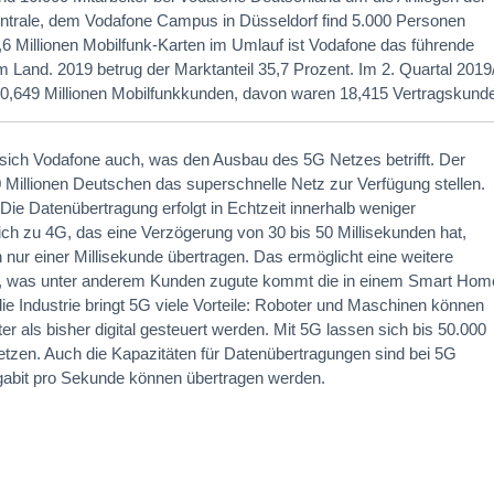
Zentrale, dem Vodafone Campus in Düsseldorf find 5.000 Personen
,6 Millionen Mobilfunk-Karten im Umlauf ist Vodafone das führende
 Land. 2019 betrug der Marktanteil 35,7 Prozent. Im 2. Quartal 2019
0,649 Millionen Mobilfunkkunden, davon waren 18,415 Vertragskund
t sich Vodafone auch, was den Ausbau des 5G Netzes betrifft. Der
20 Millionen Deutschen das superschnelle Netz zur Verfügung stellen.
: Die Datenübertragung erfolgt in Echtzeit innerhalb weniger
ich zu 4G, das eine Verzögerung von 30 bis 50 Millisekunden hat,
nur einer Millisekunde übertragen. Das ermöglicht eine weitere
, was unter anderem Kunden zugute kommt die in einem Smart Hom
e Industrie bringt 5G viele Vorteile: Roboter und Maschinen können
er als bisher digital gesteuert werden. Mit 5G lassen sich bis 50.000
etzen. Auch die Kapazitäten für Datenübertragungen sind bei 5G
igabit pro Sekunde können übertragen werden.