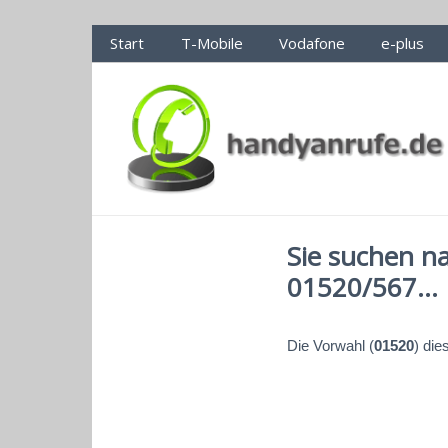
Handyanrufe.de Nummerncheck
Start
T-Mobile
Vodafone
e-plus
Sie suchen n
01520/567...
Die Vorwahl (
01520
) di