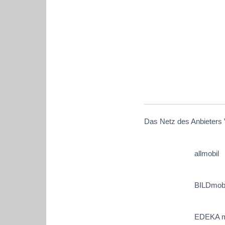
Das Netz des Anbieters 
allmobil
BILDmobi
EDEKA m