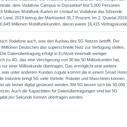
Zentrale, dem Vodafone Campus in Düsseldorf find 5.000 Personen
,6 Millionen Mobilfunk-Karten im Umlauf ist Vodafone das führende
 Land. 2019 betrug der Marktanteil 35,7 Prozent. Im 2. Quartal 2019
0,649 Millionen Mobilfunkkunden, davon waren 18,415 Vertragskund
t sich Vodafone auch, was den Ausbau des 5G Netzes betrifft. Der
20 Millionen Deutschen das superschnelle Netz zur Verfügung stellen.
: Die Datenübertragung erfolgt in Echtzeit innerhalb weniger
ich zu 4G, das eine Verzögerung von 30 bis 50 Millisekunden hat,
nur einer Millisekunde übertragen. Das ermöglicht eine weitere
, was unter anderem Kunden zugute kommt die in einem Smart Hom
e Industrie bringt 5G viele Vorteile: Roboter und Maschinen können
er als bisher digital gesteuert werden. Mit 5G lassen sich bis 50.000
etzen. Auch die Kapazitäten für Datenübertragungen sind bei 5G
igabit pro Sekunde können übertragen werden.