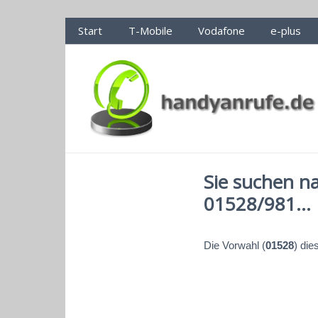
Handyanrufe.de Nummerncheck
Start
T-Mobile
Vodafone
e-plus
Sie suchen n
01528/981...
Die Vorwahl (
01528
) di