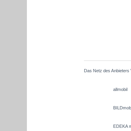
Das Netz des Anbieters 
allmobil
BILDmobi
EDEKA m