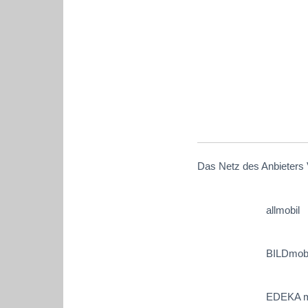
Das Netz des Anbieters 
allmobil
BILDmobi
EDEKA m