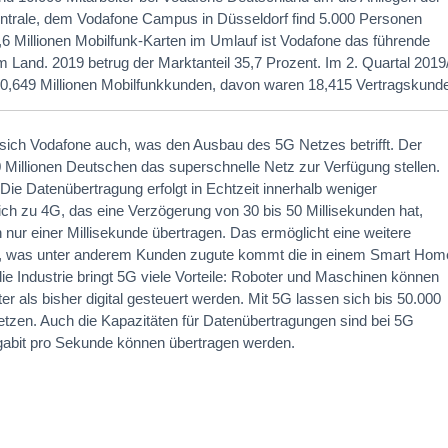
Zentrale, dem Vodafone Campus in Düsseldorf find 5.000 Personen
,6 Millionen Mobilfunk-Karten im Umlauf ist Vodafone das führende
 Land. 2019 betrug der Marktanteil 35,7 Prozent. Im 2. Quartal 2019
0,649 Millionen Mobilfunkkunden, davon waren 18,415 Vertragskund
t sich Vodafone auch, was den Ausbau des 5G Netzes betrifft. Der
20 Millionen Deutschen das superschnelle Netz zur Verfügung stellen.
: Die Datenübertragung erfolgt in Echtzeit innerhalb weniger
ich zu 4G, das eine Verzögerung von 30 bis 50 Millisekunden hat,
nur einer Millisekunde übertragen. Das ermöglicht eine weitere
, was unter anderem Kunden zugute kommt die in einem Smart Hom
e Industrie bringt 5G viele Vorteile: Roboter und Maschinen können
er als bisher digital gesteuert werden. Mit 5G lassen sich bis 50.000
etzen. Auch die Kapazitäten für Datenübertragungen sind bei 5G
igabit pro Sekunde können übertragen werden.