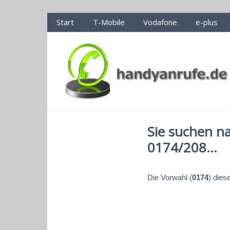
Handyanrufe.de Nummerncheck
Start
T-Mobile
Vodafone
e-plus
Sie suchen n
0174/208...
Die Vorwahl (
0174
) dies