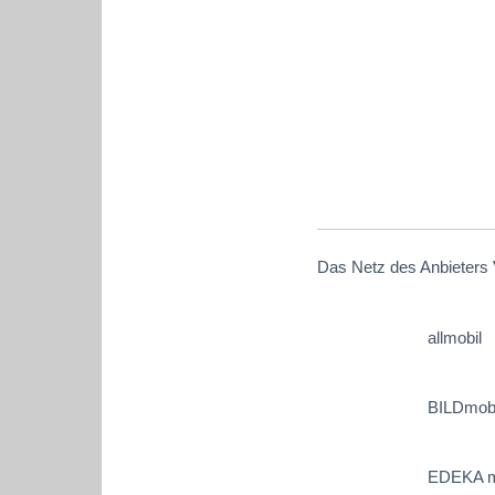
Das Netz des Anbieters 
allmobil
BILDmobi
EDEKA m