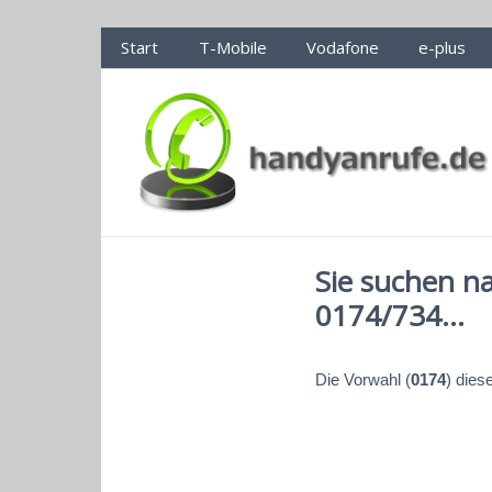
Handyanrufe.de Nummerncheck
Start
T-Mobile
Vodafone
e-plus
Sie suchen n
0174/734...
Die Vorwahl (
0174
) dies