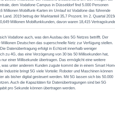
Zentrale, dem Vodafone Campus in Düsseldorf find 5.000 Personen
,6 Millionen Mobilfunk-Karten im Umlauf ist Vodafone das führende
 Land. 2019 betrug der Marktanteil 35,7 Prozent. Im 2. Quartal 2019
0,649 Millionen Mobilfunkkunden, davon waren 18,415 Vertragskund
t sich Vodafone auch, was den Ausbau des 5G Netzes betrifft. Der
20 Millionen Deutschen das superschnelle Netz zur Verfügung stellen.
: Die Datenübertragung erfolgt in Echtzeit innerhalb weniger
ich zu 4G, das eine Verzögerung von 30 bis 50 Millisekunden hat,
nur einer Millisekunde übertragen. Das ermöglicht eine weitere
, was unter anderem Kunden zugute kommt die in einem Smart Hom
e Industrie bringt 5G viele Vorteile: Roboter und Maschinen können
er als bisher digital gesteuert werden. Mit 5G lassen sich bis 50.000
etzen. Auch die Kapazitäten für Datenübertragungen sind bei 5G
igabit pro Sekunde können übertragen werden.